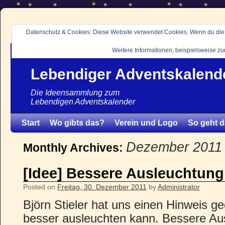
Datenschutz & Cookies: Diese Website verwendet Cookies. Wenn du die 
Weitere Informationen, beispielsweise zur
Lebendiger Adventskalend
Die Ideensammlung zum
Lebendigen Adventskalender
Start
Wo gibts das?
Verein und Logo
So geht d
Dezember 2011
Monthly Archives:
[Idee] Bessere Ausleuchtung
Posted on
Freitag, 30. Dezember 2011
by
Administrator
Björn Stieler hat uns einen Hinweis 
besser ausleuchten kann. Bessere Au